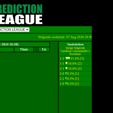
Volgende wedstrijd:
07 Aug 2026 20:00
Cambuur Leeuwar
c 2024 16:30]
Statistieken
Vorige
Volgende
Thuis
Uit
Cambuur Leeuwarden v
Excelsior
1-2
41.6% [5]
1-1
16.6% [2]
2-1
16.6% [2]
2-0
8.3% [1]
2-2
8.3% [1]
1-0
8.3% [1]