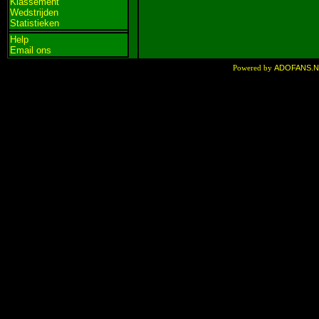
Klassement
Wedstrijden
Statistieken
Help
Email ons
ADOFANS.
Powered by