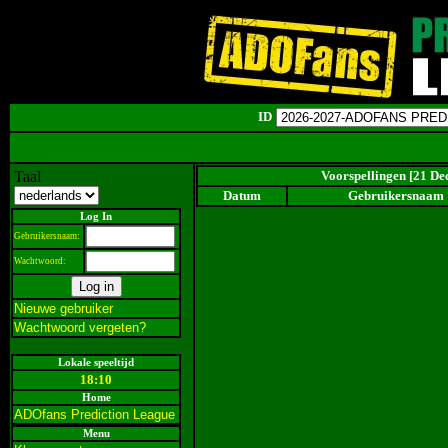
ID
Taal
Voorspellingen [21 De
Datum
Gebruikersnaam
Log In
Gebruikersnaam:
Wachtwoord:
Nieuwe gebruiker
Wachtwoord vergeten?
Lokale speeltijd
18:10
Home
ADOfans Prediction League
Menu