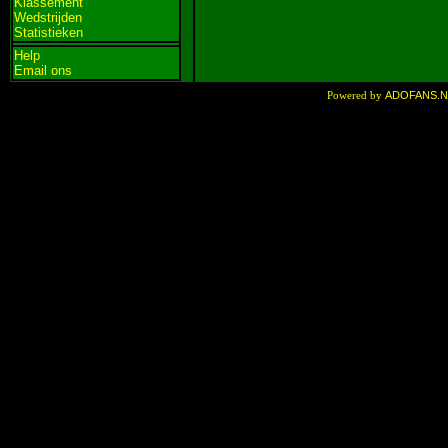
Klassement
Wedstrijden
Statistieken
Help
Email ons
ADOFANS.
Powered by