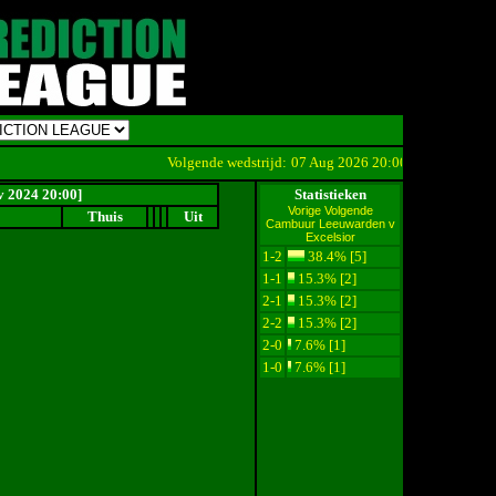
Volgende wedstrijd:
07 Aug 2026 20:00
Cambuur Leeuwa
v 2024 20:00]
Statistieken
Vorige
Volgende
Thuis
Uit
Cambuur Leeuwarden v
Excelsior
1-2
38.4% [5]
1-1
15.3% [2]
2-1
15.3% [2]
2-2
15.3% [2]
2-0
7.6% [1]
1-0
7.6% [1]