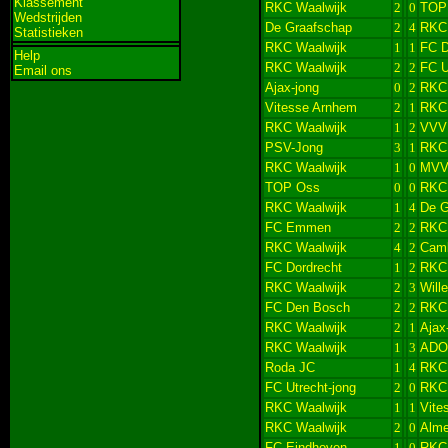
Klassement
RKC Waalwijk
2
0
TOP
Wedstrijden
De Graafschap
2
4
RKC 
Statistieken
RKC Waalwijk
1
1
FC D
Help
RKC Waalwijk
2
2
FC U
Email ons
Ajax-jong
0
2
RKC 
Vitesse Arnhem
2
1
RKC 
RKC Waalwijk
1
2
VVV 
PSV-Jong
3
1
RKC 
RKC Waalwijk
1
0
MV
TOP Oss
0
0
RKC 
RKC Waalwijk
1
4
De G
FC Emmen
2
2
RKC 
RKC Waalwijk
4
2
Camb
FC Dordrecht
1
2
RKC 
RKC Waalwijk
2
3
Will
FC Den Bosch
2
2
RKC 
RKC Waalwijk
2
1
Ajax
RKC Waalwijk
1
3
ADO
Roda JC
1
4
RKC 
FC Utrecht-jong
2
0
RKC 
RKC Waalwijk
1
1
Vite
RKC Waalwijk
2
0
Alme
FC Eindhoven
1
0
RKC 