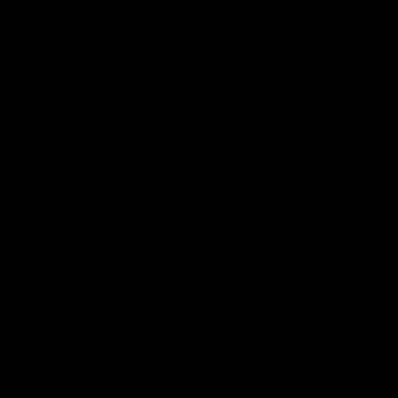
v
den
Excelsior