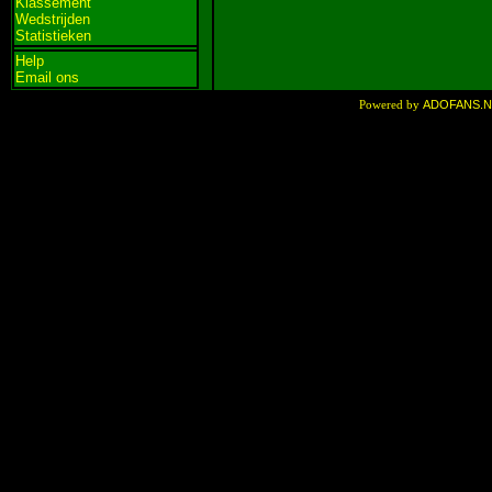
Klassement
Wedstrijden
Statistieken
Help
Email ons
ADOFANS.
Powered by