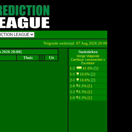
Volgende wedstrijd:
07 Aug 2026 20:00
Cambuur Leeuwar
n 2026 20:00]
Statistieken
Vorige
Volgende
Thuis
Uit
Cambuur Leeuwarden v
Excelsior
1-2
41.6% [5]
1-1
16.6% [2]
2-1
16.6% [2]
2-0
8.3% [1]
2-2
8.3% [1]
1-0
8.3% [1]