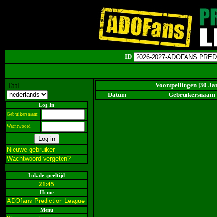
ID
Taal
Voorspellingen [30 Ja
Datum
Gebruikersnaam
Log In
Gebruikersnaam:
Wachtwoord:
Nieuwe gebruiker
Wachtwoord vergeten?
Lokale speeltijd
21:45
Home
ADOfans Prediction League
Menu