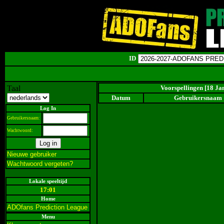
ID
Taal
Voorspellingen [18 Ja
Datum
Gebruikersnaam
Log In
Gebruikersnaam:
Wachtwoord:
Nieuwe gebruiker
Wachtwoord vergeten?
Lokale speeltijd
17:01
Home
ADOfans Prediction League
Menu