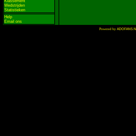
Klassement
Wedstrijden
Statistieken
Help
Email ons
ADOFANS.
Powered by