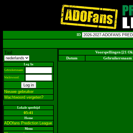
ID
Taal
Voorspellingen [21 Ok
Datum
Gebruikersnaam
Log In
Gebruikersnaam:
Wachtwoord:
Nieuwe gebruiker
Wachtwoord vergeten?
Lokale speeltijd
05:41
Home
ADOfans Prediction League
Menu