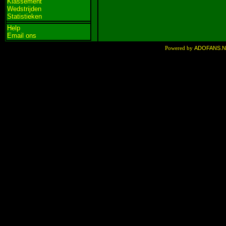
Klassement
Wedstrijden
Statistieken
Help
Email ons
ADOFANS.
Powered by