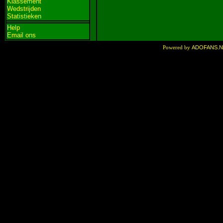
Klassement
Wedstrijden
Statistieken
Help
Email ons
ADOFANS.
Powered by