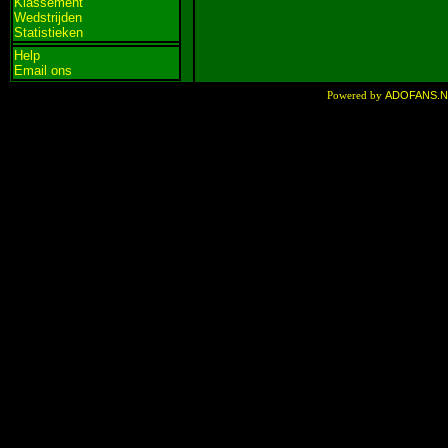
Klassement
Wedstrijden
Statistieken
Help
Email ons
ADOFANS.
Powered by