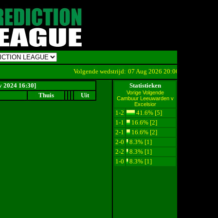
Volgende wedstrijd:
07 Aug 2026 20:00
Cambuur Leeuwa
v 2024 16:30]
Statistieken
Vorige
Volgende
Thuis
Uit
Cambuur Leeuwarden v
Excelsior
1-2
41.6% [5]
1-1
16.6% [2]
2-1
16.6% [2]
2-0
8.3% [1]
2-2
8.3% [1]
1-0
8.3% [1]