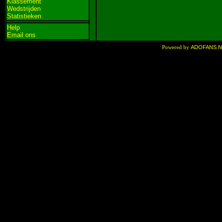
Klassement
Wedstrijden
Statistieken
Help
Email ons
ADOFANS.
Powered by