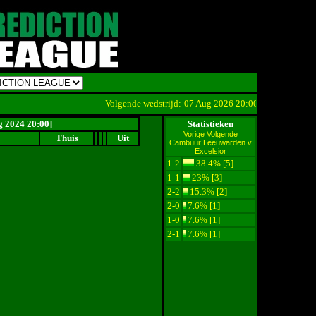
Volgende wedstrijd:
07 Aug 2026 20:00
Cambuur Leeuwar
g 2024 20:00]
Statistieken
Vorige
Volgende
Thuis
Uit
Cambuur Leeuwarden v
Excelsior
1-2
38.4% [5]
1-1
23% [3]
2-2
15.3% [2]
2-0
7.6% [1]
1-0
7.6% [1]
2-1
7.6% [1]