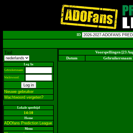
ID
Taal
Voorspellingen [23 Au
Datum
Gebruikersnaam
Log In
Gebruikersnaam:
Wachtwoord:
Nieuwe gebruiker
Wachtwoord vergeten?
Lokale speeltijd
14:10
Home
ADOfans Prediction League
Menu