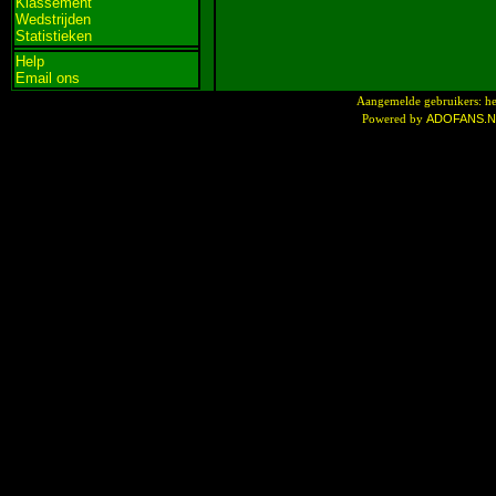
Klassement
Wedstrijden
Statistieken
Help
Email ons
Aangemelde gebruikers: he
ADOFANS.
Powered by